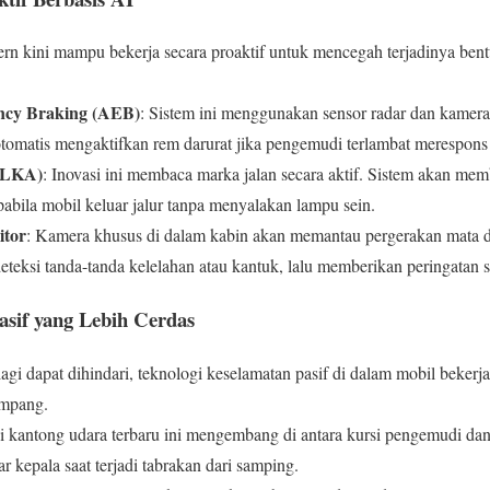
rn kini mampu bekerja secara proaktif untuk mencegah terjadinya ben
cy Braking (AEB)
: Sistem ini menggunakan sensor radar dan kamera
tomatis mengaktifkan rem darurat jika pengemudi terlambat merespons 
 (LKA)
: Inovasi ini membaca marka jalan secara aktif. Sistem akan me
pabila mobil keluar jalur tanpa menyalakan lampu sein.
itor
: Kamera khusus di dalam kabin akan memantau pergerakan mata d
eksi tanda-tanda kelelahan atau kantuk, lalu memberikan peringatan s
asif yang Lebih Cerdas
lagi dapat dihindari, teknologi keselamatan pasif di dalam mobil beke
umpang.
si kantong udara terbaru ini mengembang di antara kursi pengemudi 
 kepala saat terjadi tabrakan dari samping.