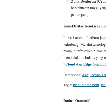
Zona Benturan (Crum
berkekuatan tinggi yan
penumpang.
Konektivitas Kendaraan u
Inovasi otomotif terbaru ju
terhubung. Melalui teknolo
maupun infrastruktur jalan
mendadak, ambulans yang mau
“Cloud dan Edge Computi
Categories:
Asia
,
Inovasi O
Tags:
#industriotomotif
,
#in
Inofasi Otomotif