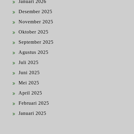
Januari 2026
Desember 2025
November 2025
Oktober 2025
September 2025
Agustus 2025
Juli 2025
Juni 2025
Mei 2025
April 2025
Februari 2025
Januari 2025