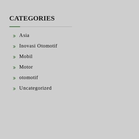
CATEGORIES
Asia
Inovasi Otomotif
Mobil
Motor
otomotif
Uncategorized