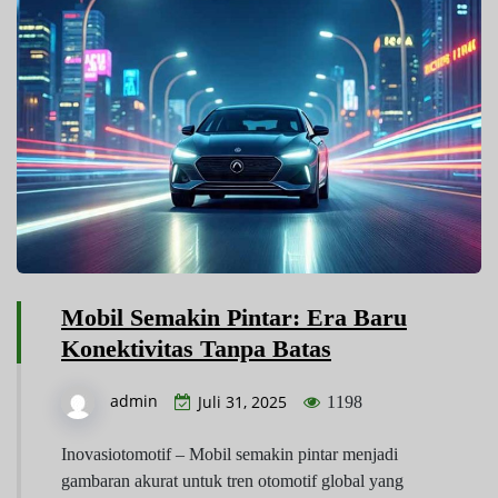
Mobil Semakin Pintar: Era Baru
Konektivitas Tanpa Batas
admin
Juli 31, 2025
1198
Inovasiotomotif – Mobil semakin pintar menjadi
gambaran akurat untuk tren otomotif global yang