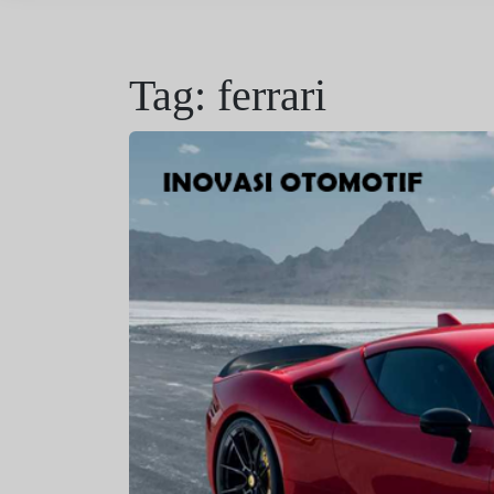
Tag:
ferrari