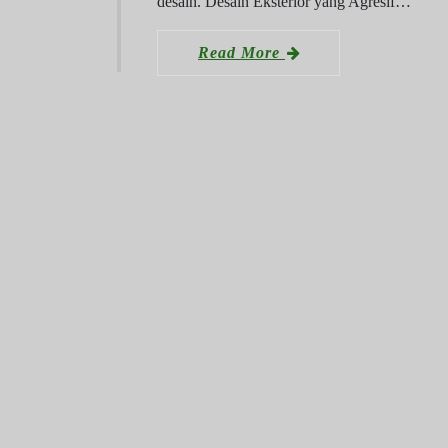
desain. Desain Eksterior yang Agresif…
Read More