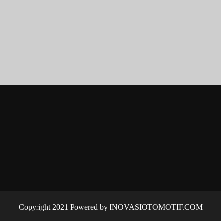
Copyright 2021 Powered by INOVASIOTOMOTIF.COM