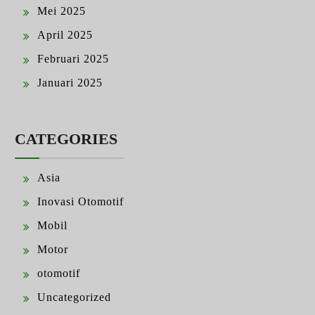
Mei 2025
April 2025
Februari 2025
Januari 2025
CATEGORIES
Asia
Inovasi Otomotif
Mobil
Motor
otomotif
Uncategorized