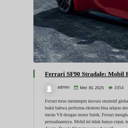
Ferrari SF90 Stradale: Mobil
admin
Mei 30, 2025
1054
Ferrari terus memimpin inovasi otomotif glob
bukti bahwa performa ekstrem bisa selaras 
mesin V8 dengan motor listrik, Ferrari mengh
perusahaannya. Mobil ini tidak hanya cepat, te