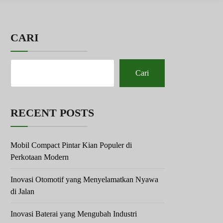
CARI
Cari
RECENT POSTS
Mobil Compact Pintar Kian Populer di
Perkotaan Modern
Inovasi Otomotif yang Menyelamatkan Nyawa
di Jalan
Inovasi Baterai yang Mengubah Industri