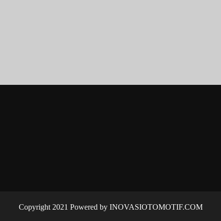
Copyright 2021 Powered by INOVASIOTOMOTIF.COM