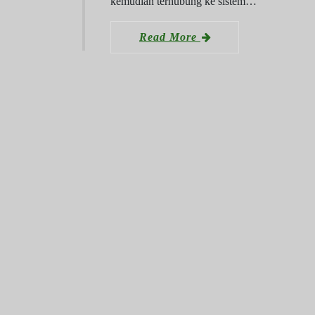
kemudian terhubung ke sistem…
Read More