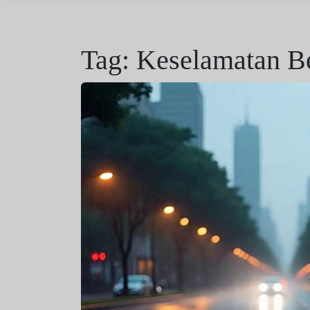
Tag:
Keselamatan B