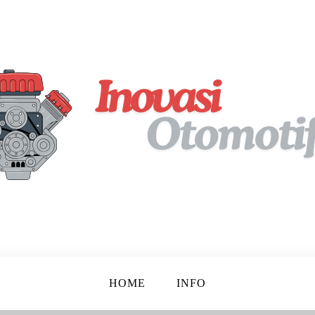
pan!
tif
HOME
INFO