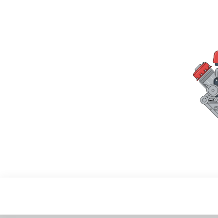
Skip
to
content
Solusi Pintar untuk Kendaraan Masa De
Inofasi Otomo