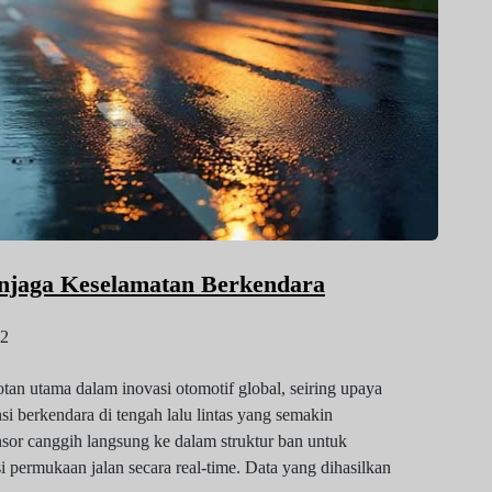
enjaga Keselamatan Berkendara
2
otan utama dalam inovasi otomotif global, seiring upaya
si berkendara di tengah lalu lintas yang semakin
sor canggih langsung ke dalam struktur ban untuk
 permukaan jalan secara real-time. Data yang dihasilkan