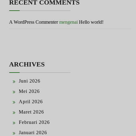
RECENT COMMENTS
A WordPress Commenter
mengenai
Hello world!
ARCHIVES
Juni 2026
Mei 2026
April 2026
Maret 2026
Februari 2026
Januari 2026