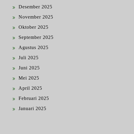
Desember 2025
November 2025
Oktober 2025
September 2025
Agustus 2025
Juli 2025
Juni 2025
Mei 2025
April 2025
Februari 2025
Januari 2025