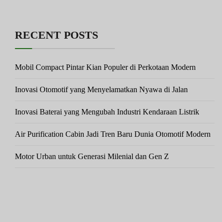
RECENT POSTS
Mobil Compact Pintar Kian Populer di Perkotaan Modern
Inovasi Otomotif yang Menyelamatkan Nyawa di Jalan
Inovasi Baterai yang Mengubah Industri Kendaraan Listrik
Air Purification Cabin Jadi Tren Baru Dunia Otomotif Modern
Motor Urban untuk Generasi Milenial dan Gen Z