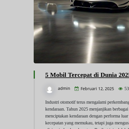
5 Mobil Tercepat di Dunia 20
admin
Februari 12, 2025
53
Industri otomotif terus mengalami perkembang
kendaraan. Tahun 2025 menjanjikan berbagai
menciptakan kendaraan dengan performa luar 
kecepatan yang memukau, tetapi juga mengus