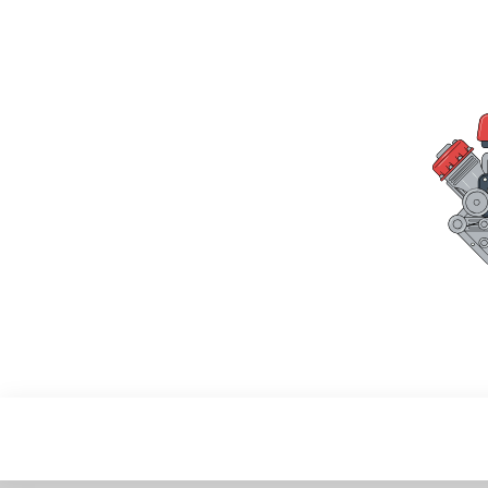
Skip
to
content
Solusi Pintar untuk Kendaraan Masa De
Inofasi Otomo