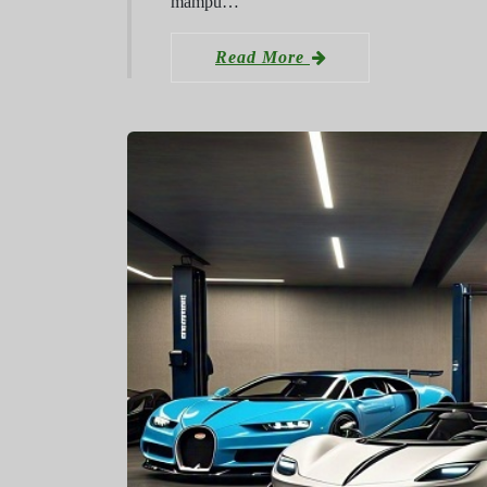
mampu…
Read More