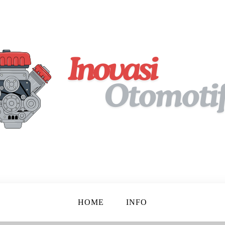
pan!
tif
HOME
INFO