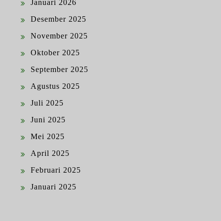
Januari 2026
Desember 2025
November 2025
Oktober 2025
September 2025
Agustus 2025
Juli 2025
Juni 2025
Mei 2025
April 2025
Februari 2025
Januari 2025