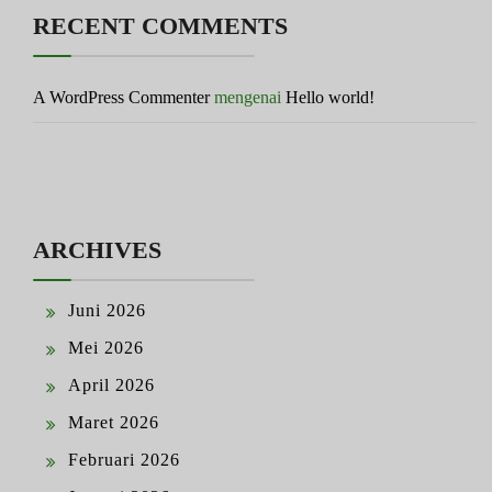
RECENT COMMENTS
A WordPress Commenter
mengenai
Hello world!
ARCHIVES
Juni 2026
Mei 2026
April 2026
Maret 2026
Februari 2026