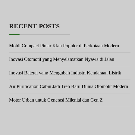
RECENT POSTS
Mobil Compact Pintar Kian Populer di Perkotaan Modern
Inovasi Otomotif yang Menyelamatkan Nyawa di Jalan
Inovasi Baterai yang Mengubah Industri Kendaraan Listrik
Air Purification Cabin Jadi Tren Baru Dunia Otomotif Modern
Motor Urban untuk Generasi Milenial dan Gen Z