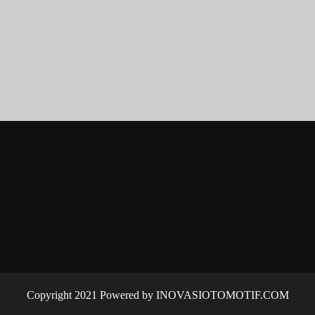
Copyright 2021 Powered by INOVASIOTOMOTIF.COM