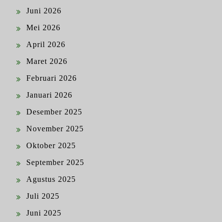
Juni 2026
Mei 2026
April 2026
Maret 2026
Februari 2026
Januari 2026
Desember 2025
November 2025
Oktober 2025
September 2025
Agustus 2025
Juli 2025
Juni 2025