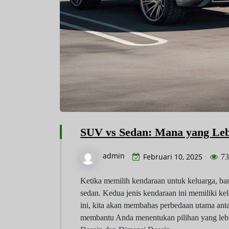
SUV vs Sedan: Mana yang Leb
admin
Februari 10, 2025
73
Ketika memilih kendaraan untuk keluarga, b
sedan. Kedua jenis kendaraan ini memiliki k
ini, kita akan membahas perbedaan utama anta
membantu Anda menentukan pilihan yang lebi