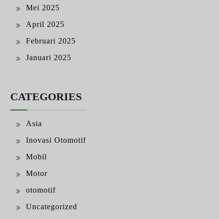
Mei 2025
April 2025
Februari 2025
Januari 2025
CATEGORIES
Asia
Inovasi Otomotif
Mobil
Motor
otomotif
Uncategorized