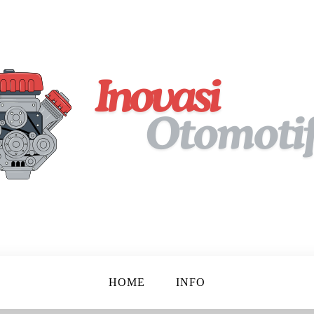
pan!
tif
HOME
INFO