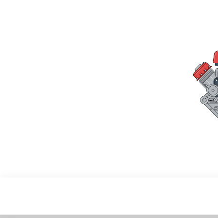
Skip
to
content
Solusi Pintar untuk Kendaraan Masa De
Inofasi Otomo