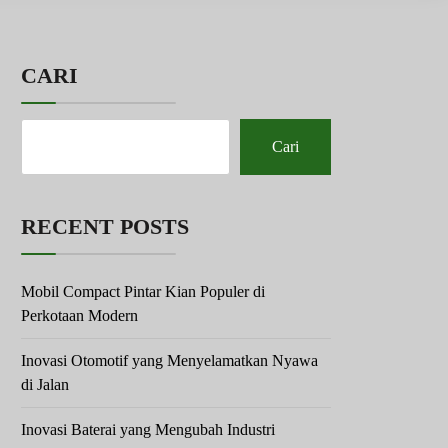
CARI
Cari
RECENT POSTS
Mobil Compact Pintar Kian Populer di
Perkotaan Modern
Inovasi Otomotif yang Menyelamatkan Nyawa
di Jalan
Inovasi Baterai yang Mengubah Industri