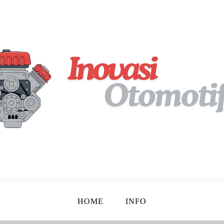
pan!
tif
HOME
INFO