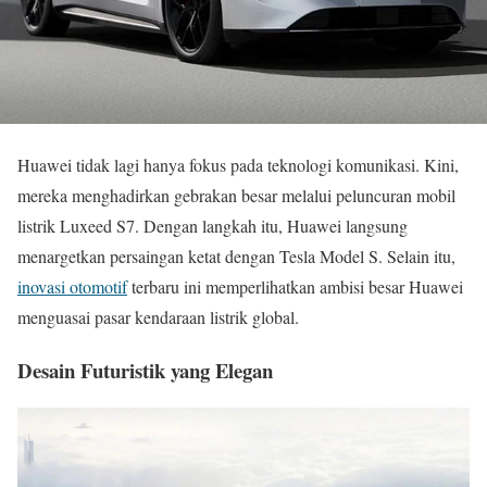
Huawei tidak lagi hanya fokus pada teknologi komunikasi. Kini,
mereka menghadirkan gebrakan besar melalui peluncuran mobil
listrik Luxeed S7. Dengan langkah itu, Huawei langsung
menargetkan persaingan ketat dengan Tesla Model S. Selain itu,
inovasi otomotif
terbaru ini memperlihatkan ambisi besar Huawei
menguasai pasar kendaraan listrik global.
Desain Futuristik yang Elegan