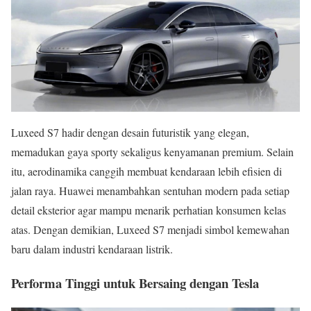
Luxeed S7 hadir dengan desain futuristik yang elegan,
memadukan gaya sporty sekaligus kenyamanan premium. Selain
itu, aerodinamika canggih membuat kendaraan lebih efisien di
jalan raya. Huawei menambahkan sentuhan modern pada setiap
detail eksterior agar mampu menarik perhatian konsumen kelas
atas. Dengan demikian, Luxeed S7 menjadi simbol kemewahan
baru dalam industri kendaraan listrik.
Performa Tinggi untuk Bersaing dengan Tesla