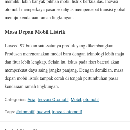
memiliki lebih banyak pilihan mobil listrik berkualitas. Inovasi
otomotif memperkaya pasar sekaligus mempercepat transisi global
menuju kendaraan ramah lingkungan.
Masa Depan Mobil Listrik
Luxeed S7 bukan satu-satunya produk yang dikembangkan.
Produsen merencanakan model baru dengan teknologi lebih maju
dan fitur lebih lengkap. Selain itu, fokus pada riset baterai akan
memperkuat daya saing jangka panjang. Dengan demikian, masa
depan mobil listrik tampak cerah di tengah pertumbuhan pasar
kendaraan ramah lingkungan.
Categories:
Asia
,
Inovasi Otomotif
,
Mobil
,
otomotif
Tags:
#otomotif
,
huawei
,
inovasi otomotif