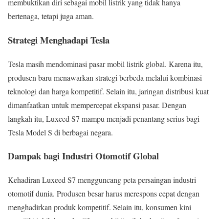
membuktikan diri sebagai mobil listrik yang tidak hanya
bertenaga, tetapi juga aman.
Strategi Menghadapi Tesla
Tesla masih mendominasi pasar mobil listrik global. Karena itu,
produsen baru menawarkan strategi berbeda melalui kombinasi
teknologi dan harga kompetitif. Selain itu, jaringan distribusi kuat
dimanfaatkan untuk mempercepat ekspansi pasar. Dengan
langkah itu, Luxeed S7 mampu menjadi penantang serius bagi
Tesla Model S di berbagai negara.
Dampak bagi Industri Otomotif Global
Kehadiran Luxeed S7 mengguncang peta persaingan industri
otomotif dunia. Produsen besar harus merespons cepat dengan
menghadirkan produk kompetitif. Selain itu, konsumen kini