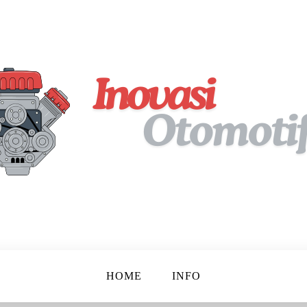
pan!
tif
HOME
INFO