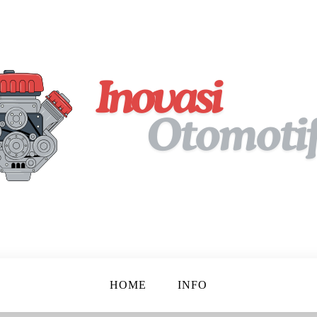
pan!
tif
HOME
INFO