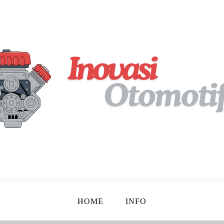
pan!
tif
HOME
INFO